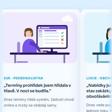
 PERSONALISTKA
LUCIE · OBCHODNICE
íny prohlídek jsem hlídala v
„Nabídky jsem sklád
 V noci se budila."
stav zakázky zjišťova
obvoláváním."
ermíny hlídá systém, žádosti chodí
Dnes vede poptávky, nab
a mzdy se skládají samy.
jednom toku. Na schůzku 