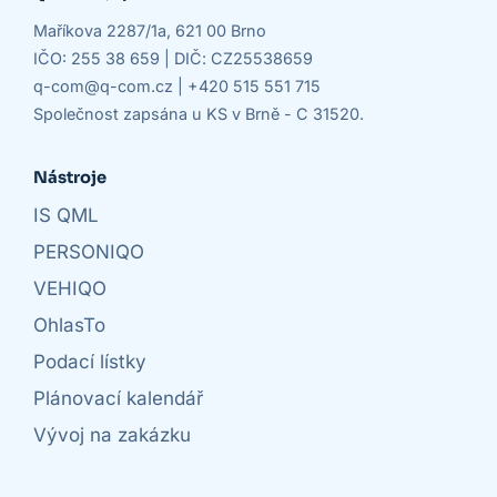
Maříkova 2287/1a, 621 00 Brno
IČO: 255 38 659 | DIČ: CZ25538659
q-com@q-com.cz
|
+420 515 551 715
Společnost zapsána u KS v Brně - C 31520.
Nástroje
IS QML
PERSONIQO
VEHIQO
OhlasTo
Podací lístky
Plánovací kalendář
Vývoj na zakázku