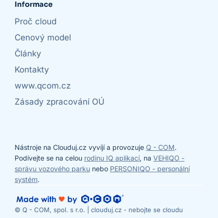
Informace
Proč cloud
Cenový model
Články
Kontakty
www.qcom.cz
Zásady zpracování OÚ
Nástroje na Clouduj.cz vyvíjí a provozuje
Q - COM
.
Podívejte se na celou
rodinu IQ aplikací
, na
VEHIQO -
správu vozového parku
nebo
PERSONIQO - personální
systém
.
© Q - COM, spol. s r.o. | clouduj.cz - nebojte se cloudu