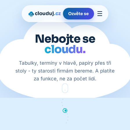
☰
clouduj
.cz
Ozvěte se
Nebojte se
cloudu.
Tabulky, termíny v hlavě, papíry přes tři
stoly - ty starosti firmám bereme. A platíte
za funkce, ne za počet lidí.