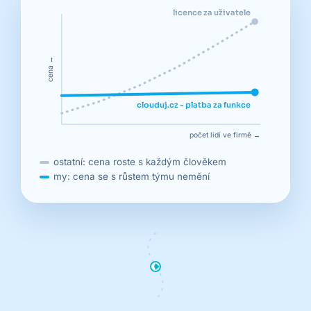
licence za uživatele
cena →
clouduj.cz - platba za funkce
počet lidí ve firmě →
ostatní: cena roste s každým člověkem
my: cena se s růstem týmu nemění