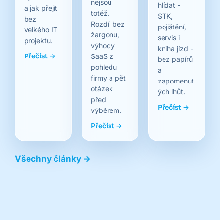
nejsou
hlídat -
a jak přejít
totéž.
STK,
bez
Rozdíl bez
pojištění,
velkého IT
žargonu,
servis i
projektu.
výhody
kniha jízd -
Přečíst →
SaaS z
bez papírů
pohledu
a
firmy a pět
zapomenut
otázek
ých lhůt.
před
Přečíst →
výběrem.
Přečíst →
Všechny články →