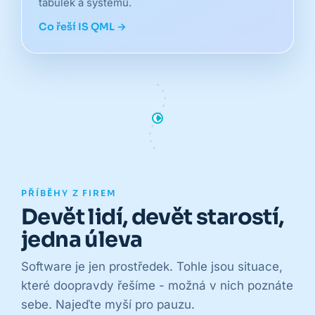
tabulek a systémů.
Co řeší IS QML →
PŘÍBĚHY Z FIREM
Devět lidí, devět starostí,
jedna úleva
Software je jen prostředek. Tohle jsou situace,
které doopravdy řešíme - možná v nich poznáte
sebe. Najeďte myší pro pauzu.