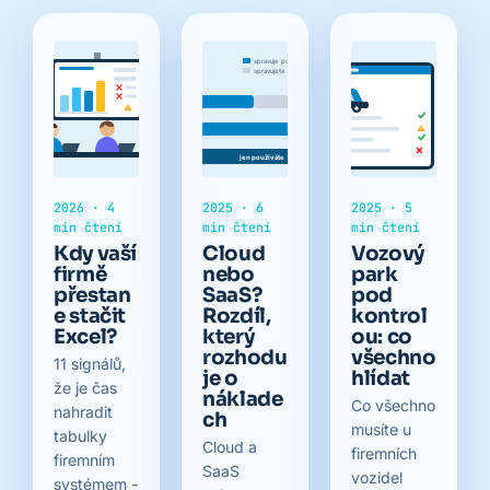
2026 · 4
2025 · 6
2025 · 5
min čtení
min čtení
min čtení
Kdy vaší
Cloud
Vozový
firmě
nebo
park
přestan
SaaS?
pod
e stačit
Rozdíl,
kontrol
Excel?
který
ou: co
rozhodu
všechno
11 signálů,
je o
hlídat
že je čas
náklade
Co všechno
nahradit
ch
musíte u
tabulky
Cloud a
firemních
firemním
SaaS
vozidel
systémem -